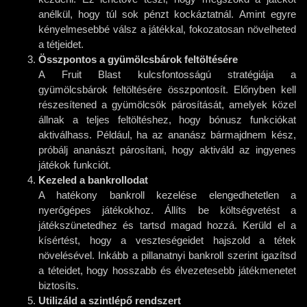
anélkül, hogy túl sok pénzt kockáztatnál. Amint egyre
kényelmesebbé válsz a játékkal, fokozatosan növelheted
a tétjeidet.
Összpontos a gyümölcsbárok feltöltésére
A Fruit Blast kulcsfontosságú stratégiája a
gyümölcsbárok feltöltésére összpontosít. Előnyben kell
részesítened a gyümölcsök párosítását, amelyek közel
állnak a teljes feltöltéshez, hogy bónusz funkciókat
aktiválhass. Például, ha az ananász bármajdnem kész,
próbálj ananászt párosítani, hogy aktiváld az ingyenes
játékok funkciót.
Kezeled a bankrollodat
A hatékony bankroll kezelése elengedhetetlen a
nyerőgépes játékokhoz. Állíts be költségvetést a
játékszünetedhez és tartsd magad hozzá. Kerüld el a
kísértést, hogy a veszteségeidet hajszold a tétek
növelésével. Inkább a pillanatnyi bankroll szerint igazítsd
a téteidet, hogy hosszabb és élvezetesebb játékmenetet
biztosíts.
Utilizáld a szintlépő rendszert