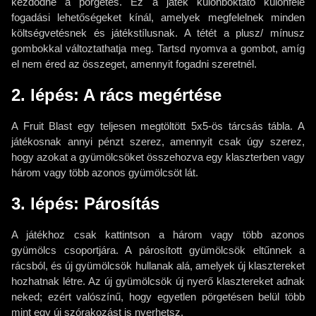
kezdődne a pörgetés. Ez a játék különboktató különféle
fogadási lehetőségeket kínál, amelyek megfelelnek minden
költségvetésnek és játékstílusnak. A tétét a plusz/ mínusz
gombokkal változtathatja meg. Tartsd nyomva a gombot, amíg
el nem éred az összeget, amennyit fogadni szeretnél.
2. lépés: A rács megértése
A Fruit Blast egy teljesen megtöltött 5x5-ös tárcsás tábla. A
játékosnak annyi pénzt szerez, amennyit csak úgy szerez,
hogy azokat a gyümölcsöket összehozva egy klaszterben vagy
három vagy több azonos gyümölcsöt lát.
3. lépés: Párosítás
A játékhoz csak kattintson a három vagy több azonos
gyümölcs csoportjára. A párosított gyümölcsök eltűnnek a
rácsból, és új gyümölcsök hullanak alá, amelyek új klasztereket
hozhatnak létre. Az új gyümölcsök új nyerő klasztereket adnak
neked; ezért valószínű, hogy egyetlen pörgetésen belül több
mint egy új szórakozást is nyerhetsz.