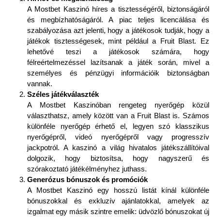
A Mostbet Kaszinó híres a tisztességéről, biztonságáról
és megbízhatóságáról. A piac teljes licencálása és
szabályozása azt jelenti, hogy a játékosok tudják, hogy a
játékok tisztességesek, mint például a Fruit Blast. Ez
lehetővé teszi a játékosok számára, hogy
félreértelmezéssel lazítsanak a játék során, mivel a
személyes és pénzügyi információik biztonságban
vannak.
Széles játékválaszték
A Mostbet Kaszinóban rengeteg nyerőgép közül
választhatsz, amely között van a Fruit Blast is. Számos
különféle nyerőgép érhető el, legyen szó klasszikus
nyerőgépről, videó nyerőgépről vagy progresszív
jackpotról. A kaszinó a világ hivatalos játékszállítóival
dolgozik, hogy biztosítsa, hogy nagyszerű és
szórakoztató játékélményhez juthass.
Generózus bónuszok és promóciók
A Mostbet Kaszinó egy hosszú listát kínál különféle
bónuszokkal és exkluzív ajánlatokkal, amelyek az
izgalmat egy másik szintre emelik: üdvözlő bónuszokat új