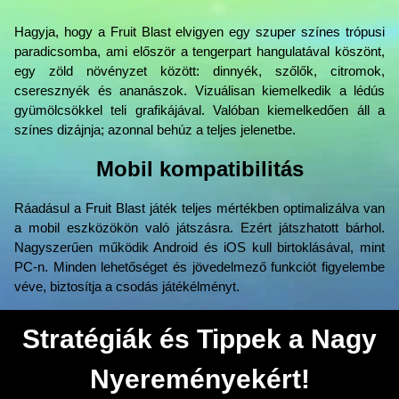
Hagyja, hogy a Fruit Blast elvigyen egy szuper színes trópusi
paradicsomba, ami először a tengerpart hangulatával köszönt,
egy zöld növényzet között: dinnyék, szőlők, citromok,
cseresznyék és ananászok. Vizuálisan kiemelkedik a lédús
gyümölcsökkel teli grafikájával. Valóban kiemelkedően áll a
színes dizájnja; azonnal behúz a teljes jelenetbe.
Mobil kompatibilitás
Ráadásul a Fruit Blast játék teljes mértékben optimalizálva van
a mobil eszközökön való játszásra. Ezért játszhatott bárhol.
Nagyszerűen működik Android és iOS kull birtoklásával, mint
PC-n. Minden lehetőséget és jövedelmező funkciót figyelembe
véve, biztosítja a csodás játékélményt.
Stratégiák és Tippek a Nagy
Nyereményekért!