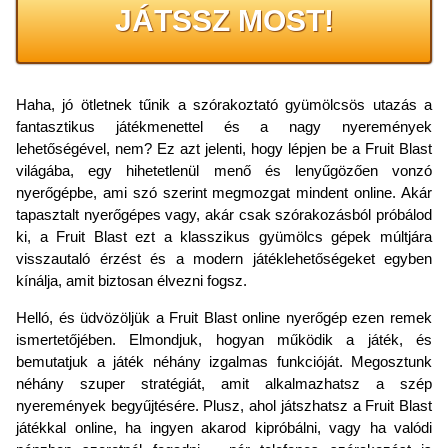
JÁTSSZ MOST!
Haha, jó ötletnek tűnik a szórakoztató gyümölcsös utazás a
fantasztikus játékmenettel és a nagy nyeremények
lehetőségével, nem? Ez azt jelenti, hogy lépjen be a Fruit Blast
világába, egy hihetetlenül menő és lenyűgözően vonzó
nyerőgépbe, ami szó szerint megmozgat mindent online. Akár
tapasztalt nyerőgépes vagy, akár csak szórakozásból próbálod
ki, a Fruit Blast ezt a klasszikus gyümölcs gépek múltjára
visszautaló érzést és a modern játéklehetőségeket egyben
kínálja, amit biztosan élvezni fogsz.
Helló, és üdvözöljük a Fruit Blast online nyerőgép ezen remek
ismertetőjében. Elmondjuk, hogyan működik a játék, és
bemutatjuk a játék néhány izgalmas funkcióját. Megosztunk
néhány szuper stratégiát, amit alkalmazhatsz a szép
nyeremények begyűjtésére. Plusz, ahol játszhatsz a Fruit Blast
játékkal online, ha ingyen akarod kipróbálni, vagy ha valódi