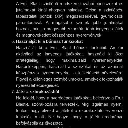
A Fruit Blast szintlépő rendszere további bónuszokat és
jutalmakat kínál ahogyan haladsz. Célod a szintlépés,
tapasztalati pontok (XP) megszerzésével, gyümölcsök
párosításával. A magasabb szintek jobb jutalmakat
hoznak, mint a magasabb szorzók, több ingyenes játék
és megnövekedett készpénzes nyeremények.
Használját ki a bónusz funkciókat
Használját ki a Fruit Blast bónusz funkcióit. Amikor
aktiválod az ingyenes játékokat, használd ki őket
stratégiailag, hogy maximalizáld nyereményeidet.
Hasonlóképpen, használd a szorzókat és az azonnali
készpénzes nyereményeket a kifizetéseid növelésére.
Figyelj a különleges szimbólumokra, amelyek fokozhatják
nyerési lehetőségeidet.
Játssz szórakozásból
Ne feledd, hogy a nyerőgépes játékokat, beleértve a Fruit
Blast-t, szórakozásra tervezték. Míg izgalmas nyerni,
fontos, hogy élvezd a játékot a szórakoztató és vonzó
funkciók miatt. Ne hagyd, hogy a játék eredménye
befolyásolja az élvezetet.