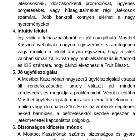
játékosoknak, időszakonkénti promóciókat, ingyenes
pörgetéseket, vagy hűségjutalmakat régi játékosok
számára. Jobb bankroll könnyen elérheti a nagy
nyereményeket.
Intuitív felület
Így válik a felhasználóbarát és jól navigálható Mostbet
Kaszinó weboldala nagyon egyszerűvé: számítógépen
vagy mobilon a felület annyira egyszerű, hogy a játék
valóban simán zajlik. Van egy mobilalkalmazás is Android
és iOS számára, hogy bárhol élvezhesd a Fruit Blast-t.
Jó ügyfélszolgálat
A Mostbet Kaszinóban nagyszerű ügyfélszolgálati csapat
áll rendelkezésedre, amely választ ad minden
kérdésedre, és megoldja a problémáidat. Végül a legtöbb
Mostbet ügyfélszolgálati munkatárs elérhető telefonon, e-
mailen vagy élő chaten 24/7. Ezek az emberek segítenek
neked bármiben, a befizetésektől kezdve egészen a
játékmenettel kapcsolatos dolgokig.
Biztonságos kifizetési módok
A Mostbet Kaszinónak számos biztonságos és gyors