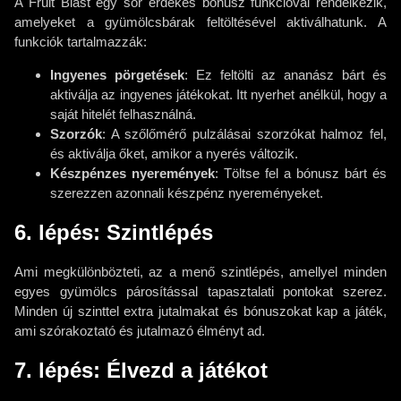
A Fruit Blast egy sor érdekes bónusz funkcióval rendelkezik,
amelyeket a gyümölcsbárak feltöltésével aktiválhatunk. A
funkciók tartalmazzák:
Ingyenes pörgetések
: Ez feltölti az ananász bárt és
aktiválja az ingyenes játékokat. Itt nyerhet anélkül, hogy a
saját hitelét felhasználná.
Szorzók
: A szőlőmérő pulzálásai szorzókat halmoz fel,
és aktiválja őket, amikor a nyerés változik.
Készpénzes nyeremények
: Töltse fel a bónusz bárt és
szerezzen azonnali készpénz nyereményeket.
6. lépés: Szintlépés
Ami megkülönbözteti, az a menő szintlépés, amellyel minden
egyes gyümölcs párosítással tapasztalati pontokat szerez.
Minden új szinttel extra jutalmakat és bónuszokat kap a játék,
ami szórakoztató és jutalmazó élményt ad.
7. lépés: Élvezd a játékot