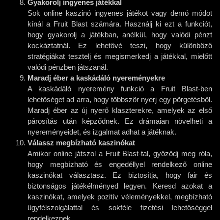
Gyakorolj ingyenes játékkal
Sok online kaszinó ingyenes játékot vagy demó módot
kínál a Fruit Blast számára. Használj ki ezt a funkciót,
hogy gyakorolj a játékban, anélkül, hogy valódi pénzt
kockáztatnál. Ez lehetővé teszi, hogy különböző
stratégiákat tesztelj és megismerkedj a játékkal, mielőtt
valódi pénzben játszanál.
Maradj éber a kaskádáló nyereményekre
A kaskádáló nyeremény funkció a Fruit Blast-ben
lehetőséget ad arra, hogy többször nyerj egy pörgetésből.
Maradj éber az új nyerő klaszterekre, amelyek az első
párosítás után képződnek. Ez drámaian növelheti a
nyereményeidet, és izgalmat adhat a játéknak.
Válassz megbízható kaszinókat
Amikor online játszol a Fruit Blast-tal, győződj meg róla,
hogy megbízható és engedéllyel rendelkező online
kaszinókat választasz. Ez biztosítja, hogy fair és
biztonságos játékélményed legyen. Keresd azokat a
kaszinókat, amelyek pozitív véleményekkel, megbízható
ügyfélszolgálattal és sokféle fizetési lehetőséggel
rendelkeznek.