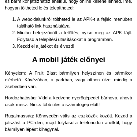
és bármikor játszhatsz anélkül, hogy online kellene lenned. Íme,
hogyan töltheted le és telepítheted:
A weboldalunkról töltheted le az APK-t a fejléc menüben
található link használatával.
Miután befejeződött a letöltés, nyisd meg az APK fájlt.
Folytasd a telepítési utasításokat a programban.
Kezdd el a játékot és élvezd!
A mobil játék előnyei
Kényelem: A Fruit Blast bármilyen helyszínen és bármikor
elérhető. Kávézóban, a parkban, vagy otthon ülve, mindig a
zsebedben van.
Hordozhatóság: Vidd a kedvenc nyerőgépedet bárhova, ahová
csak mész. Nincs több ülés a számítógép előtt!
Rugalmasság: Könnyedén válts az eszközök között. Kezdd a
játszást a PC-den, majd folytasd a telefonodon anélkül, hogy
bármilyen lépést kihagynál.