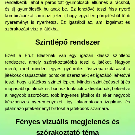
rendelkezik, ahol a párosított gyümölcsök eltűnnek a rácsból,
és új gyümölcsök hullanak be. Ez lehetővé teszi friss nyerő
kombinációkat, ami azt jelenti, hogy egyetlen pörgetésből több
nyereményt is nyerhetsz. Ez igazából az, ami izgalmat és
szórakozást visz a játékba.
Szintlépő rendszer
Ezért a Fruit Blast-nak van egy igazán klassz szintlépő
rendszere, amely szórakoztatóbbá teszi a játékot. Nagyon
menő, mert minden egyes gyümölcs összepárosításával a
játékosok tapasztalati pontokat szereznek; ez igazából lehetővé
teszi, hogy a játékos szintet lépjen. Minden szintlépéssel új és
magasabb jutalmak és bónusz funkciók aktiválódnak, beleértve
a nagyobb szorzókat, több ingyenes játékot és akár nagyobb
készpénzes nyereményeket, így folyamatosan izgalmas és
jutalmazó játékélményt biztosít a játékosok számára.
Fényes vizuális megjelenés és
szórakoztató téma