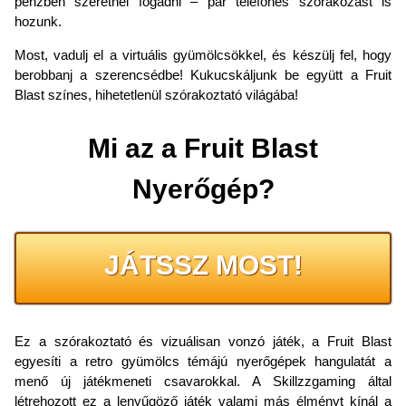
pénzben szeretnél fogadni – pár telefones szórakozást is
hozunk.
Most, vadulj el a virtuális gyümölcsökkel, és készülj fel, hogy
berobbanj a szerencsédbe! Kukucskáljunk be együtt a Fruit
Blast színes, hihetetlenül szórakoztató világába!
Mi az a Fruit Blast
Nyerőgép?
JÁTSSZ MOST!
Ez a szórakoztató és vizuálisan vonzó játék, a Fruit Blast
egyesíti a retro gyümölcs témájú nyerőgépek hangulatát a
menő új játékmeneti csavarokkal. A Skillzzgaming által
létrehozott ez a lenyűgöző játék valami más élményt kínál a