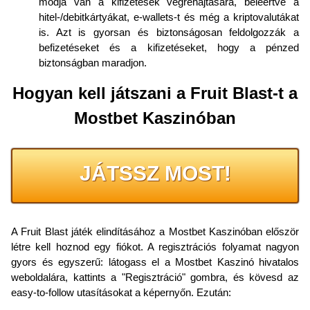
módja van a kifizetések végrehajtására, beleértve a
hitel-/debitkártyákat, e-wallets-t és még a kriptovalutákat
is. Azt is gyorsan és biztonságosan feldolgozzák a
befizetéseket és a kifizetéseket, hogy a pénzed
biztonságban maradjon.
Hogyan kell játszani a Fruit Blast-t a
Mostbet Kaszinóban
JÁTSSZ MOST!
A Fruit Blast játék elindításához a Mostbet Kaszinóban először
létre kell hoznod egy fiókot. A regisztrációs folyamat nagyon
gyors és egyszerű: látogass el a Mostbet Kaszinó hivatalos
weboldalára, kattints a "Regisztráció" gombra, és kövesd az
easy-to-follow utasításokat a képernyőn. Ezután: