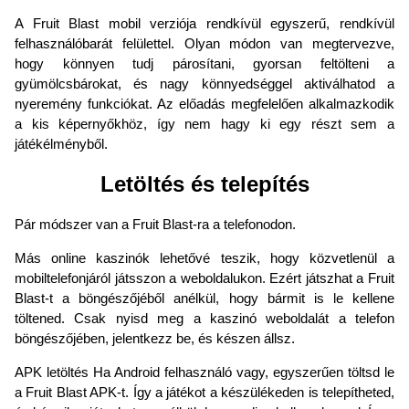
A Fruit Blast mobil verziója rendkívül egyszerű, rendkívül
felhasználóbarát felülettel. Olyan módon van megtervezve,
hogy könnyen tudj párosítani, gyorsan feltölteni a
gyümölcsbárokat, és nagy könnyedséggel aktiválhatod a
nyeremény funkciókat. Az előadás megfelelően alkalmazkodik
a kis képernyőkhöz, így nem hagy ki egy részt sem a
játékélményből.
Letöltés és telepítés
Pár módszer van a Fruit Blast-ra a telefonodon.
Más online kaszinók lehetővé teszik, hogy közvetlenül a
mobiltelefonjáról játsszon a weboldalukon. Ezért játszhat a Fruit
Blast-t a böngészőjéből anélkül, hogy bármit is le kellene
töltened. Csak nyisd meg a kaszinó weboldalát a telefon
böngészőjében, jelentkezz be, és készen állsz.
APK letöltés Ha Android felhasználó vagy, egyszerűen töltsd le
a Fruit Blast APK-t. Így a játékot a készülékeden is telepítheted,