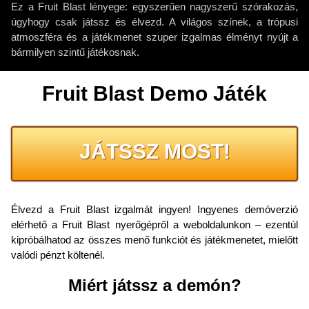
Ez a Fruit Blast lényege: egyszerűen nagyszerű szórakozás,
úgyhogy csak játssz és élvezd. A világos színek, a trópusi
atmoszféra és a játékmenet szuper izgalmas élményt nyújt a
bármilyen szintű játékosnak.
Fruit Blast Demo Játék
JÁTSSZ MOST!
Élvezd a Fruit Blast izgalmát ingyen! Ingyenes demóverzió
elérhető a Fruit Blast nyerőgépről a weboldalunkon – ezentúl
kipróbálhatod az összes menő funkciót és játékmenetet, mielőtt
valódi pénzt költenél.
Miért játssz a demón?