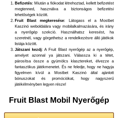
Befizetés
: Miután a fiókodat létrehoztad, kellett befizetést
megtenned, használva a biztonságos befizetési
lehetőségek között.
Fruit Blast megkeresése
: Látogass el a Mostbet
Kaszinó weboldalára vagy mobilalkalmazására, és irány
a nyerőgép szekció. Használhatsz keresést, ha
szeretnél, vagy görgethetsz a rendelkezésre álló játékok
listája között.
Játszani kezdj
: A Fruit Blast nyerőgép az a nyerőgép,
amelyet azonnal ya játszani. Válassza ki a tétet,
párosítsa össze a gyümölcs klasztereket, élvezze a
fantasztikus játékmenetet. És ne feledje, hogy ne hagyja
figyelmen kívül a Mostbet Kaszinó által ajánlott
bónuszokat és promóciókat, hogy nagyszerű
játékélményben legyen része!
Fruit Blast Mobil Nyerőgép