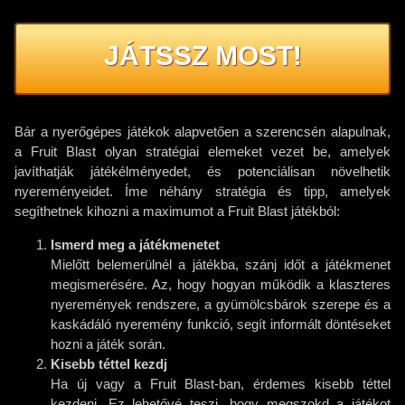
JÁTSSZ MOST!
Bár a nyerőgépes játékok alapvetően a szerencsén alapulnak,
a Fruit Blast olyan stratégiai elemeket vezet be, amelyek
javíthatják játékélményedet, és potenciálisan növelhetik
nyereményeidet. Íme néhány stratégia és tipp, amelyek
segíthetnek kihozni a maximumot a Fruit Blast játékból:
Ismerd meg a játékmenetet
Mielőtt belemerülnél a játékba, szánj időt a játékmenet
megismerésére. Az, hogy hogyan működik a klaszteres
nyeremények rendszere, a gyümölcsbárok szerepe és a
kaskádáló nyeremény funkció, segít informált döntéseket
hozni a játék során.
Kisebb téttel kezdj
Ha új vagy a Fruit Blast-ban, érdemes kisebb téttel
kezdeni. Ez lehetővé teszi, hogy megszokd a játékot