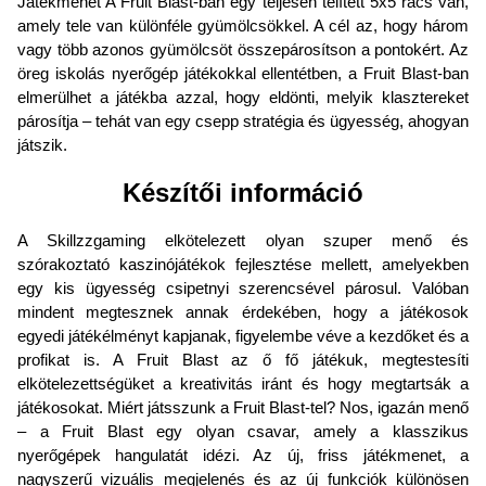
Játékmenet A Fruit Blast-ban egy teljesen telített 5x5 rács van,
amely tele van különféle gyümölcsökkel. A cél az, hogy három
vagy több azonos gyümölcsöt összepárosítson a pontokért. Az
öreg iskolás nyerőgép játékokkal ellentétben, a Fruit Blast-ban
elmerülhet a játékba azzal, hogy eldönti, melyik klasztereket
párosítja – tehát van egy csepp stratégia és ügyesség, ahogyan
játszik.
Készítői információ
A Skillzzgaming elkötelezett olyan szuper menő és
szórakoztató kaszinójátékok fejlesztése mellett, amelyekben
egy kis ügyesség csipetnyi szerencsével párosul. Valóban
mindent megtesznek annak érdekében, hogy a játékosok
egyedi játékélményt kapjanak, figyelembe véve a kezdőket és a
profikat is. A Fruit Blast az ő fő játékuk, megtestesíti
elkötelezettségüket a kreativitás iránt és hogy megtartsák a
játékosokat. Miért játsszunk a Fruit Blast-tel? Nos, igazán menő
– a Fruit Blast egy olyan csavar, amely a klasszikus
nyerőgépek hangulatát idézi. Az új, friss játékmenet, a
nagyszerű vizuális megjelenés és az új funkciók különösen