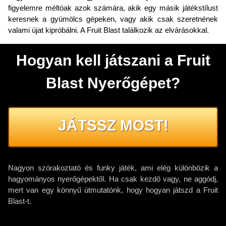
figyelemre méltóak azok számára, akik egy másik játékstílust
keresnek a gyümölcs gépeken, vagy akik csak szeretnének
valami újat kipróbálni. A Fruit Blast találkozik az elvárásokkal.
Hogyan kell játszani a Fruit
Blast Nyerőgépet?
JÁTSSZ MOST!
Nagyon szórakoztató és funky játék, ami elég különbözik a
hagyományos nyerőgépektől. Ha csak kezdő vagy, ne aggódj,
mert van egy könnyű útmutatónk, hogy hogyan játszd a Fruit
Blast-t.