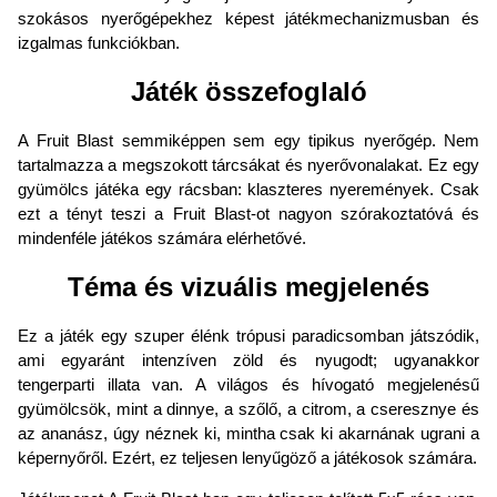
szokásos nyerőgépekhez képest játékmechanizmusban és
izgalmas funkciókban.
Játék összefoglaló
A Fruit Blast semmiképpen sem egy tipikus nyerőgép. Nem
tartalmazza a megszokott tárcsákat és nyerővonalakat. Ez egy
gyümölcs játéka egy rácsban: klaszteres nyeremények. Csak
ezt a tényt teszi a Fruit Blast-ot nagyon szórakoztatóvá és
mindenféle játékos számára elérhetővé.
Téma és vizuális megjelenés
Ez a játék egy szuper élénk trópusi paradicsomban játszódik,
ami egyaránt intenzíven zöld és nyugodt; ugyanakkor
tengerparti illata van. A világos és hívogató megjelenésű
gyümölcsök, mint a dinnye, a szőlő, a citrom, a cseresznye és
az ananász, úgy néznek ki, mintha csak ki akarnának ugrani a
képernyőről. Ezért, ez teljesen lenyűgöző a játékosok számára.